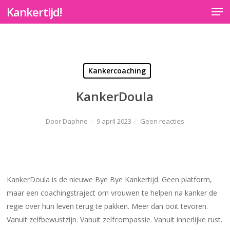
Men
Skip
Kankertijd!
to
Close
main
Menu
content
Kankercoaching
KankerDoula
Door
Daphne
9 april 2023
Geen reacties
KankerDoula is de nieuwe Bye Bye Kankertijd. Geen platform,
maar een coachingstraject om vrouwen te helpen na kanker de
regie over hun leven terug te pakken. Meer dan ooit tevoren.
Vanuit zelfbewustzijn. Vanuit zelfcompassie. Vanuit innerlijke rust.