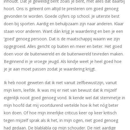
inhoudt. Dat je geweldig bent zoals je bent, met alles dat daarbij
hoort. Ons is geleerd om altijd te presteren om goed genoeg
gevonden te worden. Goede cijfers op school. Je uiterste best
doen bij sporten. Aardig en behulpzaam zijn naar anderen. Klaar
staan voor anderen. Want dán krijg je waardering en ben je een
‘goed’ genoeg persoon. Dat is de maatschappij waarin we zijn
opgegroeid. Alles gericht op buiten en meer en beter. Het goed
doen voor de buitenwereld en de buitenwereld tevreden maken.
Beginnend in je vroege jeugd. Als kindje weet je heel goed hoe
je je aan moet passen zodat je waardering krijgt.
Ik heb nooit geweten dat ik niet vanuit zelfbewustzijn, vanuit
mijn kern, leefde. Ik was mij er niet van bewust dat ik mijzelf
eigenlijk nooit goed genoeg vond. Ik kende wel dat stemmetje in
mijn hoofd dat mij voortdurend vertelde hoe ik het nóg beter
kon doen. Of hoe mijn innerlijke criticus keer op keer kritisch
tegen mijzelf sprak als ik het, in mijn ogen, niet goed genoeg
had gedaan. De blablabla op mijn schouder. De niet aardige