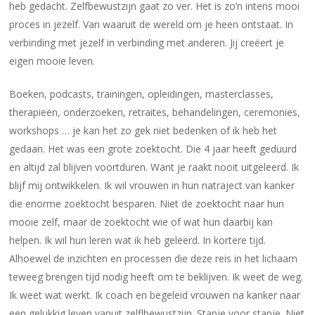
heb gedacht. Zelfbewustzijn gaat zo ver. Het is zo’n intens mooi
proces in jezelf. Van waaruit de wereld om je heen ontstaat. In
verbinding met jezelf in verbinding met anderen. Jij creëert je
eigen mooie leven.
Boeken, podcasts, trainingen, opleidingen, masterclasses,
therapieën, onderzoeken, retraites, behandelingen, ceremonies,
workshops … je kan het zo gek niet bedenken of ik heb het
gedaan. Het was een grote zoektocht. Die 4 jaar heeft geduurd
en altijd zal blijven voortduren. Want je raakt nooit uitgeleerd. Ik
blijf mij ontwikkelen. Ik wil vrouwen in hun natraject van kanker
die enorme zoektocht besparen. Niet de zoektocht naar hun
mooie zelf, maar de zoektocht wie of wat hun daarbij kan
helpen. Ik wil hun leren wat ik heb geleerd. In kortere tijd.
Alhoewel de inzichten en processen die deze reis in het lichaam
teweeg brengen tijd nodig heeft om te beklijven. Ik weet de weg.
Ik weet wat werkt. Ik coach en begeleid vrouwen na kanker naar
een gelukkig leven vanuit zelflbewustzijn. Stapje voor stapje. Niet